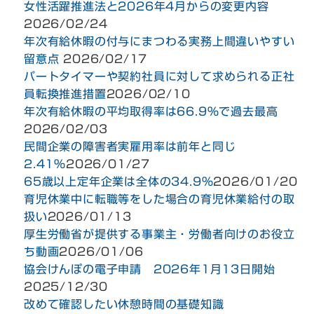
女性活躍推進法と2026年4月からの変更内容
2026/02/24
年次有給休暇の付与にまつわる実務上間違いやすい
留意点
2026/02/17
パートタイマーや契約社員に対して求められる正社
員転換推進措置
2026/02/10
年次有給休暇の平均取得率は66.9％で過去最高
2026/02/03
民間企業の障害者実雇用率は前年と同じ
2.41％
2026/01/27
65歳以上定年企業は全体の34.9％
2026/01/20
育児休業中に転職等をした場合の育児休業給付の取
扱い
2026/01/13
厚生労働省が提供する事業主・労働者向けのお役立
ち動画
2026/01/06
協会けんぽの電子申請 2026年1月13日開始
2025/12/30
改めて確認したい休憩時間の基礎知識